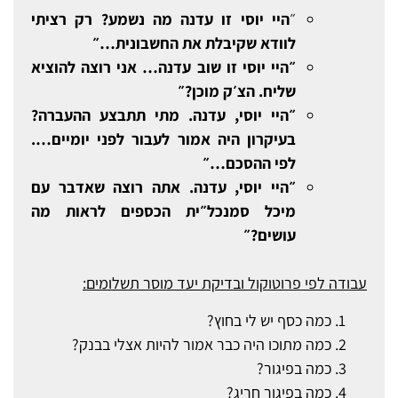
״
היי יוסי זו עדנה מה נשמע? רק רציתי
לוודא שקיבלת את החשבונית…״
״היי יוסי זו שוב עדנה… אני רוצה להוציא
שליח. הצ׳ק מוכן?״
״היי יוסי, עדנה. מתי תתבצע ההעברה?
בעיקרון היה אמור לעבור לפני יומיים….
לפי ההסכם…״
״היי יוסי, עדנה. אתה רוצה שאדבר עם
מיכל סמנכל״ית הכספים לראות מה
עושים?״
עבודה לפי פרוטוקול ובדיקת יעד מוסר תשלומים:
כמה כסף יש לי בחוץ?
כמה מתוכו היה כבר אמור להיות אצלי בבנק?
כמה בפיגור?
כמה בפיגור חריג?