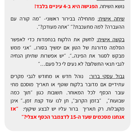
נושא השיחה.
הפגישה היא ב-4 עיניים בלבד!
שיחה אישית:
מתחילה בבירור ראשוני- ״מה קורה עם
ההעברה? למה מתעכבת?״ ״אתה מעודכן?״.
בקשה אישית:
לחשק את הלקוח בנחמדות כדי לאפשר
הסלמה מדורגת של הטון אם ימשיך בסורו.. ״אני ממש
מבקש לסגור את הפינה..״. ״יש אפשרות שתיתן הנחיה
לגבי תנאי התשלום? לא נעים לי כל פעם…״
גבול עסקי ברור:
נוהל חדש או מחודש לגבי מקרים
עתידיים אם מדובר בלקוח שוטף או תאריך מוסכם מתי
עובר הכסף לכל המאוחר. תשובות כגון ״תוך כמה
שבועות״, ״בזמן הקרוב״, תן לנו עוד קצת זמן..״ אינן
מקובלות. רק תאריך ברור עליו יש לבצע שיקוף:
״אז
אנחנו מסכמים שעד ה-15 לדצמבר הכסף אצלי?״