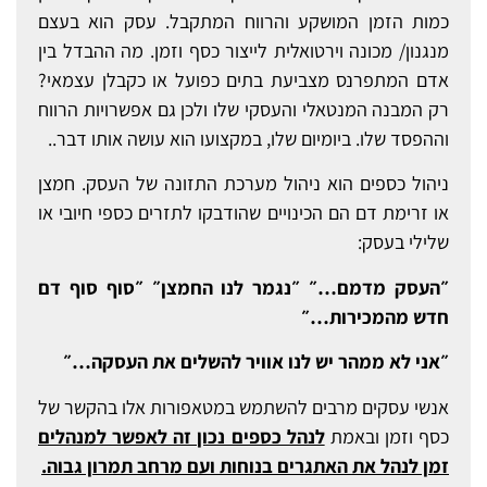
כמות הזמן המושקע והרווח המתקבל. עסק הוא בעצם
מנגנון/ מכונה וירטואלית לייצור כסף וזמן. מה ההבדל בין
אדם המתפרנס מצביעת בתים כפועל או כקבלן עצמאי?
רק המבנה המנטאלי והעסקי שלו ולכן גם אפשרויות הרווח
וההפסד שלו. ביומיום שלו, במקצועו הוא עושה אותו דבר..
ניהול כספים הוא ניהול מערכת התזונה של העסק. חמצן
או זרימת דם הם הכינויים שהודבקו לתזרים כספי חיובי או
שלילי בעסק:
״העסק מדמם…״ ״נגמר לנו החמצן״ ״סוף סוף דם
חדש מהמכירות…״
״אני לא ממהר יש לנו אוויר להשלים את העסקה…״
אנשי עסקים מרבים להשתמש במטאפורות אלו בהקשר של
כסף וזמן ובאמת
לנהל כספים נכון זה לאפשר למנהלים
זמן לנהל את האתגרים בנוחות ועם מרחב תמרון גבוה.