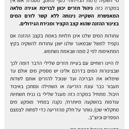
מי השקיה (רמת הנזילות- כסף מזומן, מסגרת אשראי)
במקרה כזה
ניהול תזרים יכוון לבריכת אגירה מלאה
המאפשרת השקייה נינוחה ללא קשר לזרם המים
בצינור ההזנה שהוא קצב הקציר ומכירת הגידולים.
עתודות המים שלנו אינן תלויות באמת בקצב ההזנה אם
נקפיד למשל שבמאגר שלנו ישנן עתודות להשקיה בקיץ
המתאימות לפי 2 ממה שבאמת נשתמש.
לו היינו רווחיים עם בעיית תזרים שלילי הדבר דומה לכך
שבצינורות המים בדרכם אלינו יש מספיק מים אולם עד
שימלאו את הבריכה ועד שנוכל להזרים אותם לשדות
תעבור כבר עונת הזריעה או השתילה ונסתכן באיבוד
היבול. מתחיל במקרה כזה מעגל שלילי בו נניח תשתיות
עודפות בהשקעה מיותרת/ נקנה במחיר מופקע מים
מחקלאי שכן/ נוותר על חלק מהזריעה כדי לפחות לצמצם
הפסדים וכיוצ"ב.