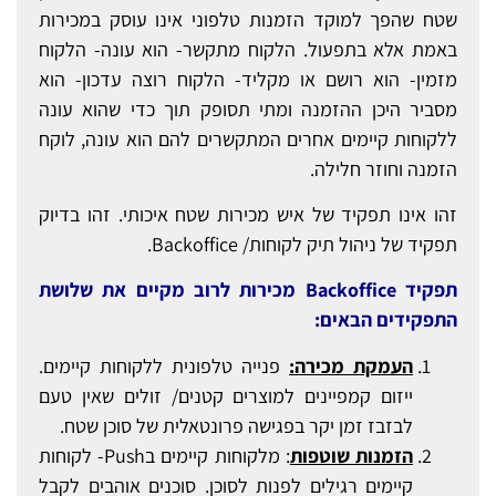
שטח שהפך למוקד הזמנות טלפוני אינו עוסק במכירות
באמת אלא בתפעול. הלקוח מתקשר- הוא עונה- הלקוח
מזמין- הוא רושם או מקליד- הלקוח רוצה עדכון- הוא
מסביר היכן ההזמנה ומתי תסופק תוך כדי שהוא עונה
ללקוחות קיימים אחרים המתקשרים להם הוא עונה, לוקח
הזמנה וחוזר חלילה.
זהו אינו תפקיד של איש מכירות שטח איכותי. זהו בדיוק
תפקיד של ניהול תיק לקוחות/ Backoffice.
תפקיד
Backoffice מכירות לרוב מקיים את שלושת
התפקידים הבאים:
העמקת מכירה:
פנייה טלפונית ללקוחות קיימים.
ייזום קמפיינים למוצרים קטנים/ זולים שאין טעם
לבזבז זמן יקר בפגישה פרונטאלית של סוכן שטח.
הזמנות שוטפות
: מלקוחות קיימים בPush- לקוחות
קיימים רגילים לפנות לסוכן. סוכנים אוהבים לקבל