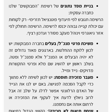
בניית מסד נתונים
של רשימת ״המבוקשים״ שלנו
כחברה עסקית:
הרשימה תגובש לפי תיעדוף פוטנציאל תזרימי- רק לקוחות
עם יכולת קנייה גבוהה יכנסו לרשימה. הרשימה תחולק לפי
אזור גיאוגרפי וינוהל מעקב מסודר ועדכון רציף.
משיכת פרטי מנכ״ל/ בעלים
בחברה המבוקשת: יש
לכוון ללוקח ההחלטות. בארגונים מאוד גדולים זה
לא יהיה הבעלים או המנכ״ל אלא סמנכ״ל ומטה.
בשלב ראשון יש להשיג שם מלא ופרטי התקשרות
מדויקים- נייד ומייל.
מעבר מזכירה חוסמת:
יש לכוון לשיחה ללא מתווך
כדי לקבל הסכמה לפגישה. באם יש לנו את הנייד
של האדם הרלוונטי אפשר לדלג על שלב זה אבל
לרוב ניאלץ לדעת איך לעקוף את המזכירה או
לרתום אותה אם נחסמנו.
שיחת תיאום לא מכירה!
: הקושי הגדול בתיאום