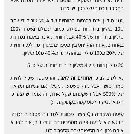
יהיה לא כמות העסקאות שנסגרו ולא אחוזי המרה אלא
המספר הכמותי של כסף שייצרנו:
100 מיליון ש״ח הכנסות ברווחיות של 20% טובים לי יותר
מ10 מיליון ברווחיות כפולה. כמובן שכולנו נשמח ל100
מיליון ברווחיות של 40% אבל רווחיות אינה באמת נמדדת
באחוזים. אחוז הוא יחס בין מספרים בערך מוחלט. רווחיות
של 20% מ100 מיליון גבוהה יותר מ40% מ10 מיליון.
20 מיליון רווח מול 4 מיליון רווח זו רווחיות של פי 5.
נא לשים לב כי
אחוזים זה לאגו.
זהו מספר שיכול להיות
מאוד מושך אבל נטול משמעות משלו- אם עשיתם תשואה
של 500% אבל השקעתם שקל אחד, זה אומר שתצטרכו
הלוואת גישור לכוס קפה בקופיקס…:)
שיטת העבודה בran-Q מכוונת למדידה מספרית נכונה.
הדגש הוא לדעת איזה מספרים הם החשובים, איך לקרוא
אותם נכון ומה הסיפור שהם מספרים לנו.