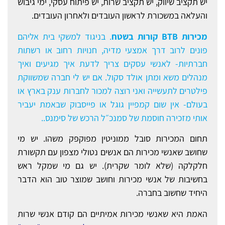
יש תקציב שיווק, יש תקציב שרות, יש פיתוח עסקי, ימי גיבוש
והעלאה במשכורת לראשון העובדים ולאחרון העובדים.
מכירות
BTB
קורות בשטח
. בניגוד למשקי בית אליהם
פונים לרוב דרך אמצעי מדיה, חנויות רחוב או רשתות
חברתיות- לאנשי עסקים צריך לדעת איך מגיעים ואיך
מנהלים משא ומתן אולד סקול. אם יש לי חברה שמשווקת
פילטרים לתעשייה ואני רוצה למכור לחברות ענק בארץ או
בעולם- אין שום קמפיין גוגל או פייסבוק שבאמת יעביר
אותי מזכירה חוסמת של סמנכ״ל הרכש של סימנס..
תחום המכירות סובל ממוניטין מפוקפק משהו. יש מי
שחושב שאנשי מכירות הם אנשים נטולי מצפון עם תקשורת
חלקלקה (שלא לומר שקרית). יש גם מי שמקל ראש
בחשיבות של אנשי מכירות וחושב שמוצר טוב הוא הדבר
היחיד שחשוב בחברה.
האמת היא שאנשי מכירות אמיתיים הם קודם אנשי שרות